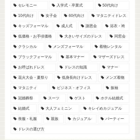
セレモニー
入学式・卒業式
50代向け
10代向け
女子会
60代向け
マタニティドレス
キッズフォーマル
成人式
謝恩会
浴衣・袴
低価格・お手頃価格
大きいサイズのドレス
同窓会
クラシカル
メンズフォーマル
着物レンタル
ブラックフォーマル
基本マナー
マザーズドレス
お呼ばれドレス
ドレスの知識
マナー
花火大会・夏祭り
低身長向けドレス
メンズ着物
マタニティ
ビジネス・オフィス
振袖
冠婚葬祭
スーツ
ゲスト
ホテル結婚式
結婚式
大人フェミニン
キレイめカジュアル
喪服・礼服
親族
カジュアル
パーティー
ドレスの選び方