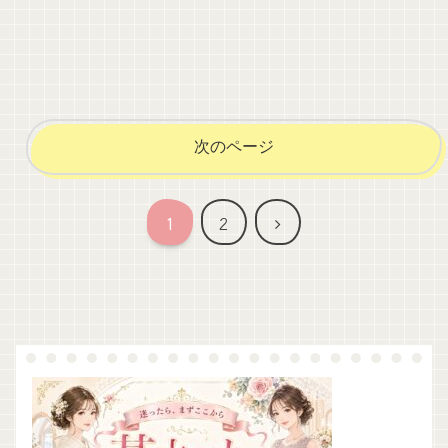
次のページ
次
1
2
へ