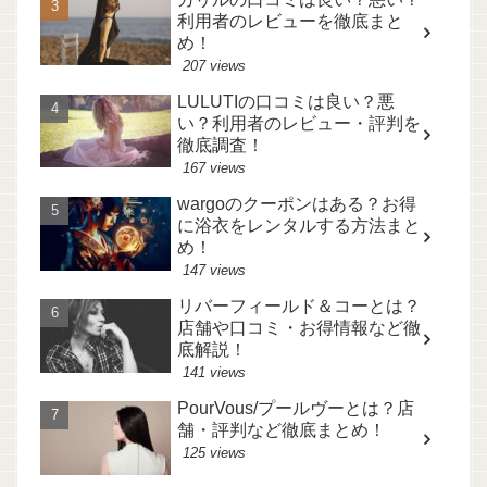
利用者のレビューを徹底まと
め！
207 views
LULUTIの口コミは良い？悪
い？利用者のレビュー・評判を
徹底調査！
167 views
wargoのクーポンはある？お得
に浴衣をレンタルする方法まと
め！
147 views
リバーフィールド＆コーとは？
店舗や口コミ・お得情報など徹
底解説！
141 views
PourVous/プールヴーとは？店
舗・評判など徹底まとめ！
125 views