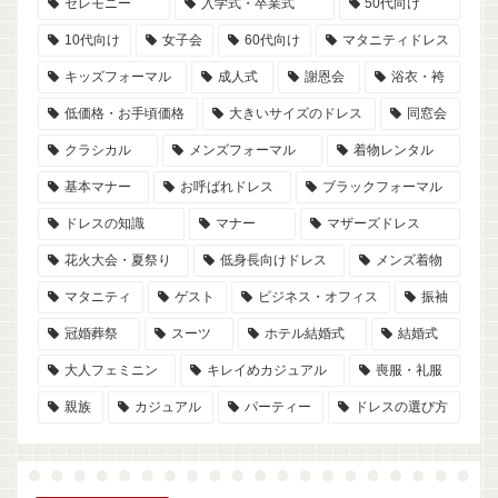
セレモニー
入学式・卒業式
50代向け
10代向け
女子会
60代向け
マタニティドレス
キッズフォーマル
成人式
謝恩会
浴衣・袴
低価格・お手頃価格
大きいサイズのドレス
同窓会
クラシカル
メンズフォーマル
着物レンタル
基本マナー
お呼ばれドレス
ブラックフォーマル
ドレスの知識
マナー
マザーズドレス
花火大会・夏祭り
低身長向けドレス
メンズ着物
マタニティ
ゲスト
ビジネス・オフィス
振袖
冠婚葬祭
スーツ
ホテル結婚式
結婚式
大人フェミニン
キレイめカジュアル
喪服・礼服
親族
カジュアル
パーティー
ドレスの選び方