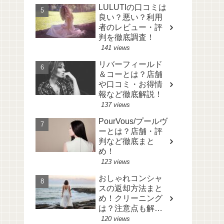
LULUTIの口コミは
良い？悪い？利用
者のレビュー・評
判を徹底調査！
141 views
リバーフィールド
＆コーとは？店舗
や口コミ・お得情
報など徹底解説！
137 views
PourVous/プールヴ
ーとは？店舗・評
判など徹底まと
め！
123 views
おしゃれコンシャ
スの返却方法まと
め！クリーニング
は？注意点も解
説！
120 views