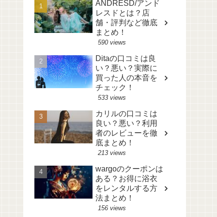
ANDRESD/アンド
レスドとは？店
舗・評判など徹底
まとめ！
590 views
Ditaの口コミは良
い？悪い？実際に
買った人の本音を
チェック！
533 views
カリルの口コミは
良い？悪い？利用
者のレビューを徹
底まとめ！
213 views
wargoのクーポンは
ある？お得に浴衣
をレンタルする方
法まとめ！
156 views