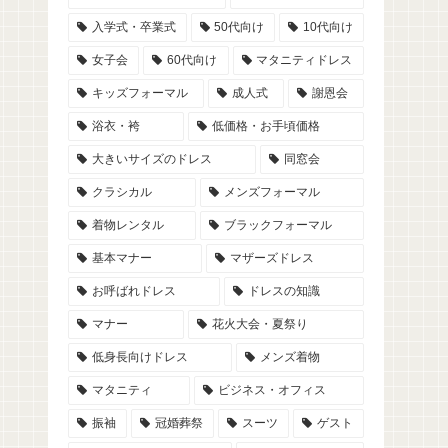
入学式・卒業式
50代向け
10代向け
女子会
60代向け
マタニティドレス
キッズフォーマル
成人式
謝恩会
浴衣・袴
低価格・お手頃価格
大きいサイズのドレス
同窓会
クラシカル
メンズフォーマル
着物レンタル
ブラックフォーマル
基本マナー
マザーズドレス
お呼ばれドレス
ドレスの知識
マナー
花火大会・夏祭り
低身長向けドレス
メンズ着物
マタニティ
ビジネス・オフィス
振袖
冠婚葬祭
スーツ
ゲスト