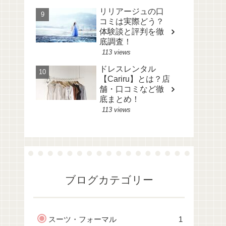
リリアージュの口
コミは実際どう？
体験談と評判を徹
底調査！
113 views
ドレスレンタル
【Cariru】とは？店
舗・口コミなど徹
底まとめ！
113 views
ブログカテゴリー
スーツ・フォーマル
1